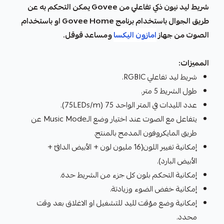
شريط ليد نيون ذكي تفاعلي من Govee يمكن التحكم به عن
طريق الجوال باستخدام برنامج Govee Home او باستخدام
الصوت من جهاز
امازون اليكسا
ومساعد قوقل.
المميزات:
شريط ليد تفاعلي RGBIC.
طول الشريط 5 متر.
عدد الليدات في المتر الواحد 75 (75LEDs/m).
يتفاعل مع الصوت عند اختيار وضع الـMusic Mode عن
طريق المايكروفون المدمج بالمنتج.
إمكانية تغيير اللون(16 مليون لون + الأبيض الدافئ +
الأبيض البارد).
إمكانية التحكم بلون كل جزء من الشريط حدة.
إمكانية خفض الضوء وزيادتة.
إمكانية وضع مؤقت لليد للتشغيل او الاغلاق بعد وقت
محدد.