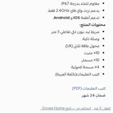
مقاوم للماء بدرجة IP67.
يدعم تردد واي فاي 2.4GHz فقط.
تدعم أنظمة
IOS
و
Android
.
محتويات المنتج:
شريط ليد نيون ذكي تفاعلي 5 متر.
وصلة ذكية.
محول طاقة ثلاثي (UK).
10× مثبت.
10× مسمار.
4× مسحة كحولية.
كتيب التعليمات(باللغة العربية).
كتيب التعليمات (PDF)
ضمان 24 شهر
الطول 5 متر ,
التحكم من برنامج Govee Home ,