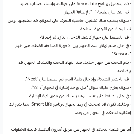
· قم بتحميل برنامج Smart Life على جوالك، وإنشاء حساب جديد.
· ثم النقر على علامة "+"؛ لإضافة الجهاز.
· سوف يتطلب منك تشغيل خاصية التعرف على الموقع، قم بتفعيلها، ومن
ثم البحث عن الأجهزة المتاحة.
· قم بالضغط على جهاز كاشف الدخان الذكي، ثم إضافة.
· في حال عدم توافر اسم الجهاز بين الأجهزة المتاحة، الضغط على خيار
"Sensors".
· يتم البحث عن جهاز جديد، بعد انتهاء البحث واكتشاف الجهاز، قم
بإضافته.
· قم باختيار الشبكة، وإدخال كلمة السر، ثم الضغط على "Next".
· سوف يطرح عليك سؤال "هل يوجد إشارة في الجهاز أم لا؟".
· في حال الضغط على نعم، سوف يسألك عن مدى قوة الإشارة.
· وبذلك، تكون قد نجحت في ربط الجهاز ببرنامج Smart Life؛ مما يتيح لك
إمكانية التحكم في الجهاز عن بعد.
أما عن كيفية التحكم في الجهاز عن طريق أمازون أليكسا، فإليك الخطوات