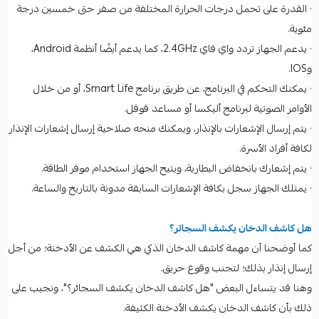
· القدرة على تحمل درجات الحرارة المختلفة من صفر حتى خمسين درجة
مئوية.
· يدعم الجهاز تردد واي فاي 2.4GHz، كما يدعم أيضًا أنظمة Android،
وIOS.
· يمكنك التحكم في البرنامج، عن طريق برنامج Smart Life، أو من خلال
الأوامر الصوتية لبرنامج أليكسا أو مساعد قوقل.
· يتم إرسال الإشعارات بالإنذار، ويمكنك منحه صلاحية إرسال إشعارات الإنذار
لكافة أفراد الأسرة.
· يتم إشعارك بانخفاض البطارية، ويتيح الجهاز استخدام موفر الطاقة.
· يمتلك الجهاز سجل بكافة الإشعارات السابقة مدونة بالتاريخ والساعة.
هل كاشف الدخان يكشف السجائر؟
كما أوضحنا أن مهمة كاشف الدخان الذكي هي الكشف عن الأدخنة؛ من أجل
إرسال إنذار بذلك؛ لتجنب وقوع حريق.
وهنا قد يتساءل البعض "هل كاشف الدخان يكشف السجائر؟"، ونجيب على
ذلك بأن كاشف الدخان يكشف الأدخنة الكثيفة.