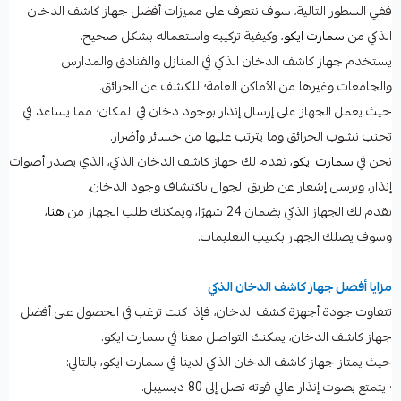
ففي السطور التالية، سوف نتعرف على مميزات أفضل جهاز كاشف الدخان
الذكي من
سمارت ايكو
، وكيفية تركيبه واستعماله بشكل صحيح.
يستخدم جهاز كاشف الدخان الذكي في المنازل والفنادق والمدارس
والجامعات وغيرها من الأماكن العامة؛ للكشف عن الحرائق.
حيث يعمل الجهاز على إرسال إنذار بوجود دخان في المكان؛ مما يساعد في
تجنب نشوب الحرائق وما يترتب عليها من خسائر وأضرار.
نحن في
سمارت ايكو
، نقدم لك جهاز كاشف الدخان الذكي، الذي يصدر أصوات
إنذار، ويرسل إشعار عن طريق الجوال باكتشاف وجود الدخان.
نقدم لك الجهاز الذكي بضمان 24 شهرًا، ويمكنك طلب الجهاز من
هنا
،
وسوف يصلك الجهاز بكتيب التعليمات.
مزايا أفضل جهاز كاشف الدخان الذكي
تتفاوت جودة أجهزة كشف الدخان، فإذا كنت ترغب في الحصول على أفضل
جهاز كاشف الدخان، يمكنك التواصل معنا في سمارت ايكو.
حيث يمتاز جهاز كاشف الدخان الذكي لدينا في سمارت ايكو، بالتالي:
· يتمتع بصوت إنذار عالي قوته تصل إلى 80 ديسيبل.