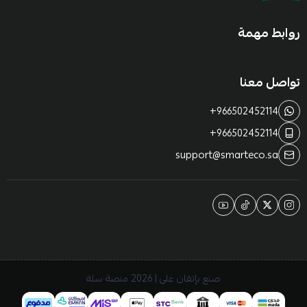
روابط مهمة
تواصل معنا
+966502452114
+966502452114
support@smarteco.sa
صنع بإتقان على | 2026
منصة سلة