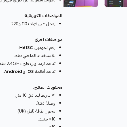
بالأوامر الصوتية عن طريق جهاز ا
المواصفات الكهربائية:
يعمل على فولت 110 و220.
مواصفات اخرى:
رقم الموديل:
H618C
.
للاستخدام الداخلي فقط.
تدعم تردد واي فاي 2.4GHz فقط.
تدعم أنظمة
IOS
و
Android
.
محتويات المنتج:
1× شريط ليد ذكي 10 متر.
وصلة ذكية.
محول طاقة ثلاثي (UK).
10× مثبت.