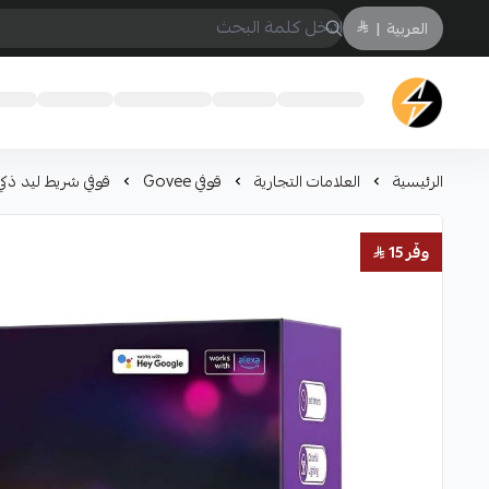
العربية
|
سمارت ايكو Smart Eco
الرئيسية
العلامات التجارية
قوفي Govee
قوفي شريط ليد ذكي تفا
وفّر 15