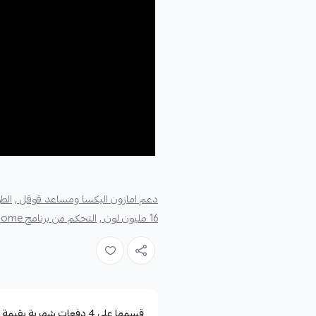
دعم امازون اليكسا ومساعد قوقل ,
الطول 0
16 مليون لون ,
التحكم من برنامج Govee Home ,
قسمها على 4 دفعات شهرية بقيمة 52.50