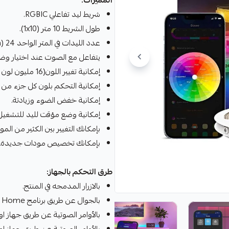
المميزات:
شريط ليد تفاعلي RGBIC.
طول الشريط 10 متر (1x10).
عدد الليدات في المتر الواحد 24 (24LEDs/m).
يتفاعل مع الصوت عند اختيار وضع الـMusic Mode عن طريق المايكروفون المدمج
إمكانية تغيير اللون(16 مليون لون + الأبيض الدافئ + الأبيض البارد).
إمكانية التحكم بلون كل جزء من 
إمكانية خفض الضوء وزيادتة.
إمكانية وضع مؤقت لليد للتشغيل
بإمكانك التغيير بين الكثير من الم
بإمكانك تخصيص مودات جديدة.
طرق التحكم بالجهاز:
بالازرار المدمجه في المنتج.
بالجوال عن طريق برنامج Govee Home بالبلوتوث او الواي فاي.
بالأوامر الصوتية عن طريق جهاز او