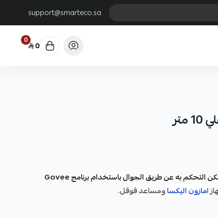
support@smarteco.sa
0
0
متر
شريط ليد ذكي تفاعلي من Govee يمكن التحكم به عن طريق الجوال باستخدام برنامج Govee
از
امازون اليكسا
ومساعد قوقل.