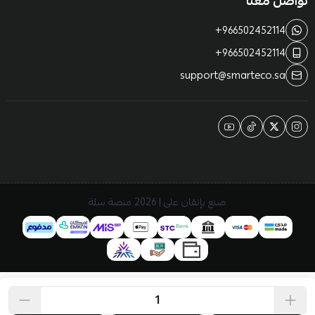
تواصل معنا
+966502452114
+966502452114
support@smarteco.sa
صنع بإتقان على | 2026
منصة سلة