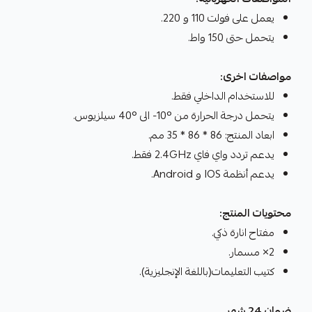
يعمل على فولت 110 و 220.
يتحمل حتى 150 واط.
مواصفات اخرى:
للاستخدام الداخلي فقط.
يتحمل درجة الحرارة من °10- الى °40 سيلزيوس.
ابعاد المنتج: 86 * 86 * 35 مم.
يدعم تردد واي فاي 2.4GHz فقط.
يدعم أنظمة IOS و Android.
محتويات المنتج:
مفتاح انارة ذكي.
2× مسمار.
كتيب التعليمات(باللغة الإنجليزية).
ضمان 24 شهر