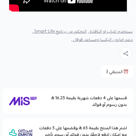
يستخدم للباب او النافذة ,
التحكم من برنامج Smart Life ,
دعم امازون اليكسا ومساعد قوقل ,
المتبقي
3
قسمها على 4 دفعات شهرية بقيمة 16.25
بدون رسوم أو فوائد
اشترِ هذا المنتج بقيمة 65
وقسّمها على 5 دفعات
مع إمكان ادفع لاحقًا، بدون فوائد أو رسوم تأخير