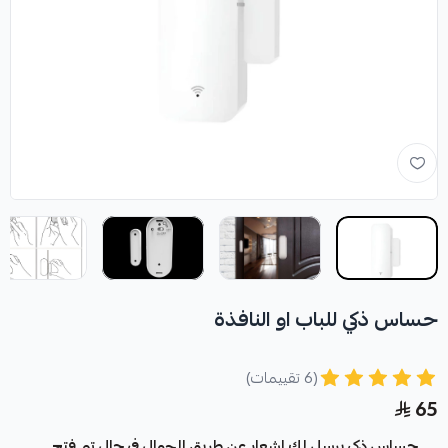
حساس ذكي للباب او النافذة
(6 تقييمات)
65
حساس ذكي يرسل لك اشعار عن طريق الجوال في حال تم فتح